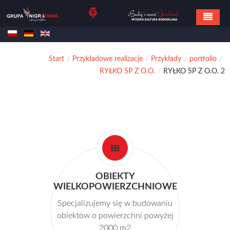
Home
Start
/
Przykładowe realizacje
/
Przykłady
/
portfolio
/
Oferta
RYŁKO SP Z O.O.
/
RYŁKO SP Z O.O. 2
Referencje
Realizacje
Kontakt
OBIEKTY
WIELKOPOWIERZCHNIOWE
Specjalizujemy się w budowaniu
obiektów o powierzchni powyżej
2000 m2