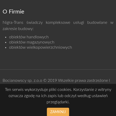
O Firmie
Nigra-Trans świadczy kompleksowe usługi budowlane w
zakresie budowy:
obiektów handlowych
obiektów
magazynowych
obiektów
wielkopowierzchniowych
Bocianowscy sp. z.o.o © 2019 Wszelkie prawa zastrzeżone l
Polityka prywatności
Ten serwis wykorzystuje pliki cookies. Korzystanie z witryny
oznacza zgodę na ich zapis lub odczyt według ustawień
przeglądarki.
ZAMKNIJ
Strona utrzymywana na serwerze
printsoft.net.pl