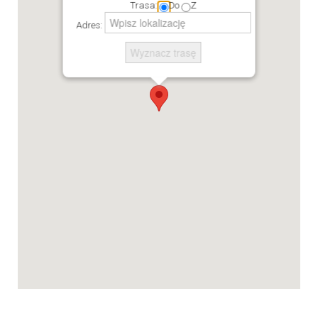
Trasa:
Do
Z
Adres: