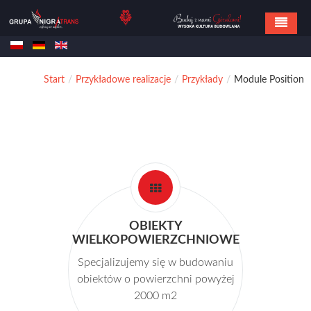
Home
Start
/
Przykładowe realizacje
/
Przykłady
/
Module Position
Oferta
Referencje
Realizacje
Kontakt
OBIEKTY
WIELKOPOWIERZCHNIOWE
Specjalizujemy się w budowaniu
obiektów o powierzchni powyżej
2000 m2