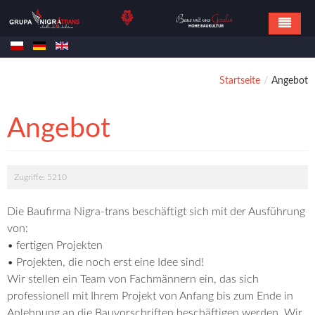
Home
Startseite
/
Angebot
Angebot
Die Referenzen
Angebot
Referenzobjekte
Kontakt
Zugriffe: 5210
Die Baufirma Nigra-trans beschäftigt sich mit der Ausführung
von:
• fertigen Projekten
• Projekten, die noch erst eine Idee sind!
Wir stellen ein Team von Fachmännern ein, das sich
professionell mit Ihrem Projekt von Anfang bis zum Ende in
Anlehnung an die Bauvorschriften beschäftigen werden. Wir