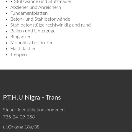
• Stützwände und Stützmauer
Abzieher und Anreichern
Fundamentplatten
Beton- und Stahlbetonwände
Stahlbetonstütze rechtwinklig und rund
Balken und Unterzüge
Ringanker
Monolitische Decken
Flachdächer
Treppen
P.T.H.U Nigra - Trans
Steuer-Identifikationsnummer:
735-24-09-358
ul.Orkana 18a/38