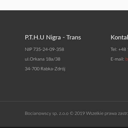
P.T.H.U Nigra - Trans
Konta
NIP 735-24-09-358
Tel: +48
ul.Orkana 18a/38
E-mail:
b
34-700 Rabka-Zdrój
Bocianowscy sp. z.o.o © 2019 Wszelkie prawa zastr