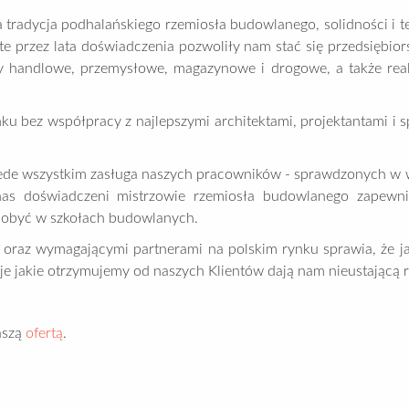
 tradycja podhalańskiego rzemiosła budowlanego, solidności i t
e przez lata doświadczenia pozwoliły nam stać się przedsięb
y handlowe, przemysłowe, magazynowe i drogowe, a także reali
u bez współpracy z najlepszymi architektami, projektantami i
zede wszystkim zasługa naszych pracowników - sprawdzonych w w
nas doświadczeni mistrzowie rzemiosła budowlanego zapewni
 zdobyć w szkołach budowlanych.
 wymagającymi partnerami na polskim rynku sprawia, że jako
ncje jakie otrzymujemy od naszych Klientów dają nam nieustając
aszą
ofertą
.