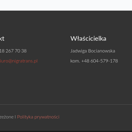
kt
Właścicielka
 18 267 70 38
Jadwiga Bocianowska
iuro@nigratrans.pl
kom. +48 604-579-178
zeżone l
Polityka prywatności