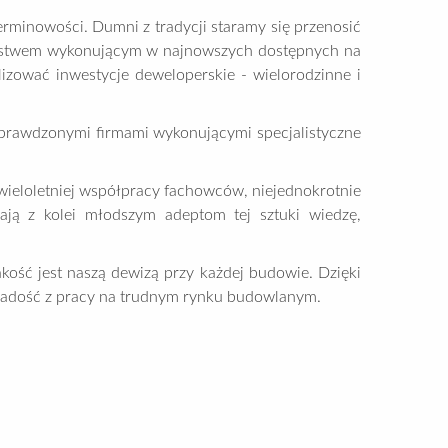
erminowości. Dumni z tradycji staramy się przenosić
iorstwem wykonującym w najnowszych dostępnych na
zować inwestycje deweloperskie - wielorodzinne i
 sprawdzonymi firmami wykonującymi specjalistyczne
ieloletniej współpracy fachowców, niejednokrotnie
ają z kolei młodszym adeptom tej sztuki wiedzę,
ść jest naszą dewizą przy każdej budowie. Dzięki
ą radość z pracy na trudnym rynku budowlanym.