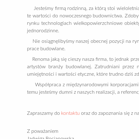
Jesteśmy firmą rodzinną, za którą stoi wieloletnia
te wartości do nowoczesnego budownictwa. Zdobyt
rynku technologiach wielkopowierzchniowe obiekt
jednorodzinne.
Nie osiągnęlibyśmy naszej obecnej pozycji na rynk
prace budowlane.
Renoma jaką się cieszy nasza firma, to jednak pr
artystów branży budowlanej. Zatrudniani przez 
umiejętności i wartości etyczne, które trudno dziś
Współpraca z międzynarodowymi korporacjami oraz
temu jesteśmy dumni z naszych realizacji, a refere
Zapraszamy do
kontaktu
oraz do zapoznania się z n
Z poważaniem
Jadwiga Bocianowska