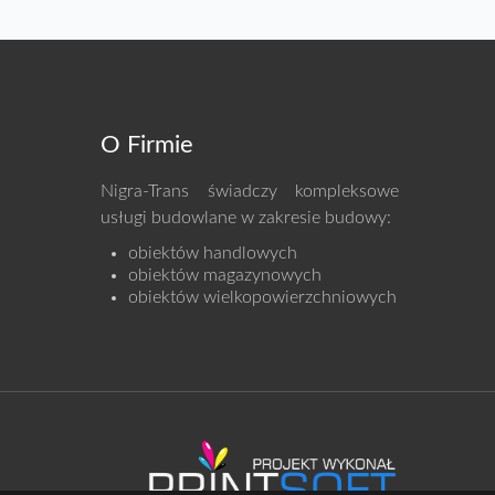
O Firmie
Nigra-Trans świadczy kompleksowe
usługi budowlane w zakresie budowy:
obiektów handlowych
obiektów
magazynowych
obiektów
wielkopowierzchniowych